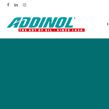
Skip
facebook
linkedin
instagram
to
main
content