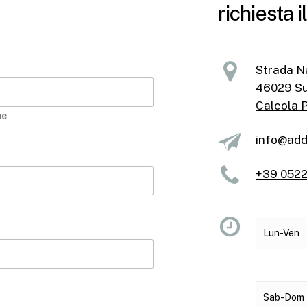
richiesta 
Strada N
46029 Suz
Calcola 
me
info@addi
+39
0522
Lun-Ven
Sab-Dom