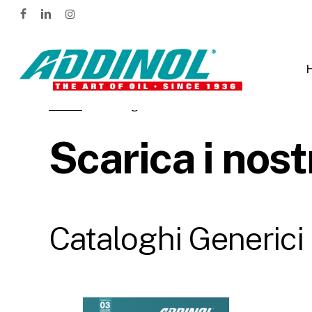
Skip
facebook
linkedin
instagram
to
main
content
Home
»
Cataloghi
Scarica
i
nost
Cataloghi
Generici