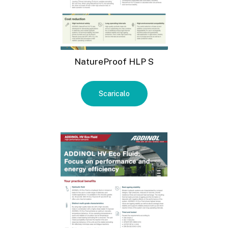
NatureProof HLP S
Scaricalo