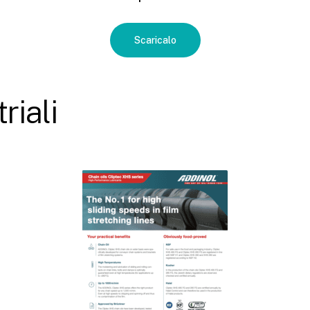
Scaricalo
riali