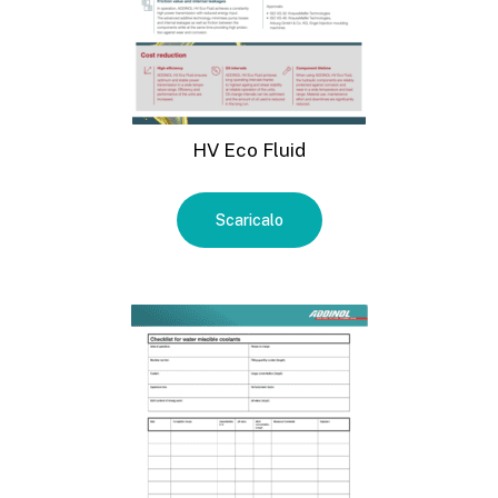
HV Eco Fluid
Scaricalo